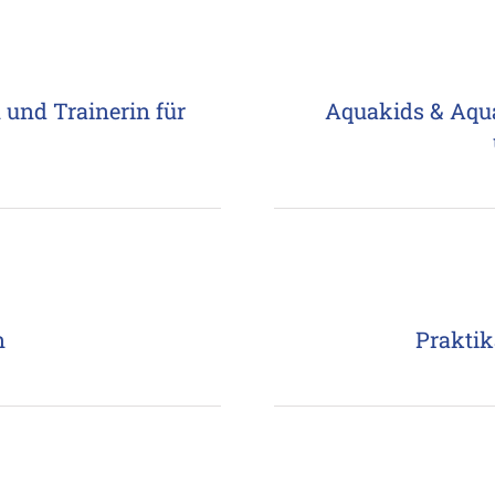
 und Trainerin für
Aquakids & Aquaf
n
Prakti