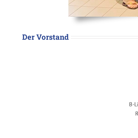
Der Vorstand
B-L
R