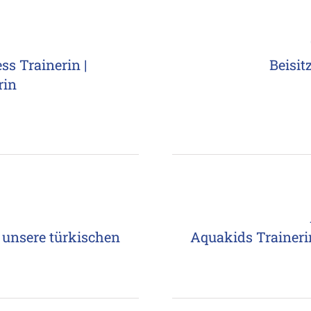
ss Trainerin |
Beisit
rin
r unsere türkischen
Aquakids Trainerin