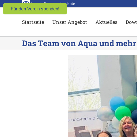
Zum
kontakt@aqua-und-mehr.de
Für den Verein spenden!
Inhalt
Startseite
Unser Angebot
Aktuelles
Dow
springen
Das Team von Aqua und mehr 