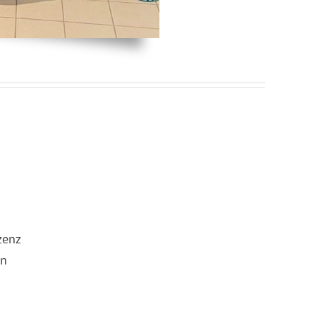
zenz
in