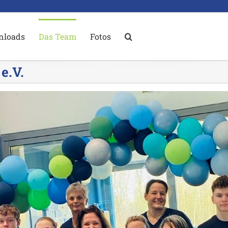
nloads
Das Team
Fotos
e.V.