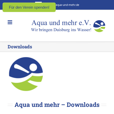
Zum
kontakt@aqua-und-mehr.de
Für den Verein spenden!
Inhalt
springen
Downloads
Aqua und mehr – Downloads