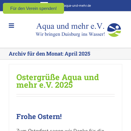
Zum
kontakt@aqua-und-mehr.de
Für den Verein spenden!
Inhalt
springen
Archiv für den Monat:
April 2025
Ostergrüße Aqua und
mehr e.V. 2025
Frohe Ostern!
Zum Osterfest sagen wir Danke für die