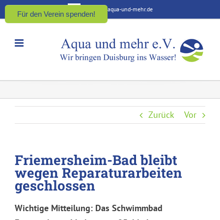
Zum
kontakt@aqua-und-mehr.de
Für den Verein spenden!
Inhalt
springen
Zurück
Vor
Friemersheim-Bad bleibt
wegen Reparaturarbeiten
geschlossen
Wichtige Mitteilung: Das Schwimmbad