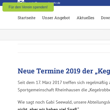
Zum
kontakt@aqua-und-mehr.de
Für den Verein spenden!
Inhalt
Startseite
Unser Angebot
Aktuelles
Dow
springen
Neue Termine 2019 der „Ke
Seit dem 17. März 2017 treffen sich regelmäßig 
Sportgemeinschaft Rheinhausen die „Kegelrobbe
Wie sagt noch Gabi Seewald, unsere Abteilungsle
nicht, aber wir haben viel Spaß.“