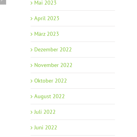
Info-Update:
Sport im Park 2026
Mai 2023
Teilhabe Pak
17.06.2026
Übernahme P
April 2023
02.06.2026
März 2023
Dezember 2022
November 2022
Oktober 2022
August 2022
Juli 2022
Juni 2022