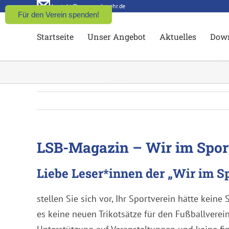
Zum
kontakt@aqua-und-mehr.de
Für den Verein spenden!
Inhalt
Startseite
Unser Angebot
Aktuelles
Dow
springen
LSB-Magazin – Wir im Spor
Liebe Leser*innen der „Wir im Sp
stellen Sie sich vor, Ihr Sportverein hätte kein
es keine neuen Trikotsätze für den Fußballverein