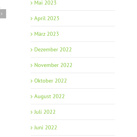
Info: Bildun
Mai 2023
–
Paket
Info-Update: Bildung und
27.04.2026
April 2023
Teilhabe Paket und
Übernahme Pater Tobias
März 2023
02.06.2026
Dezember 2022
November 2022
Oktober 2022
August 2022
Juli 2022
Juni 2022