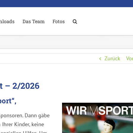
nloads
Das Team
Fotos
Zurück
Vo
t – 2/2026
ort“,
e Sponsoren. Dann gäbe
 Ihrer Kinder, keine