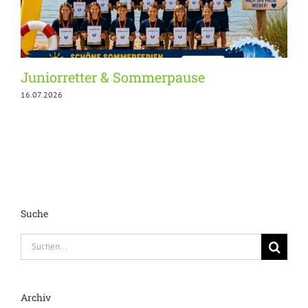
Juniorretter & Sommerpause
16.07.2026
1
Suche
Suche
nach:
Archiv