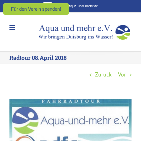
Zum
kontakt@aqua-und-mehr.de
Für den Verein spenden!
Inhalt
springen
Radtour 08.April 2018
Zurück
Vor
Zeige
grösseres
Bild