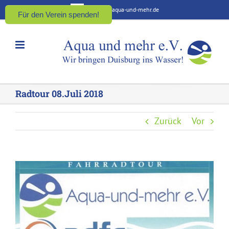
Zum
kontakt@aqua-und-mehr.de
Für den Verein spenden!
Inhalt
springen
Radtour 08.Juli 2018
Zurück
Vor
Zeige
grösseres
Bild