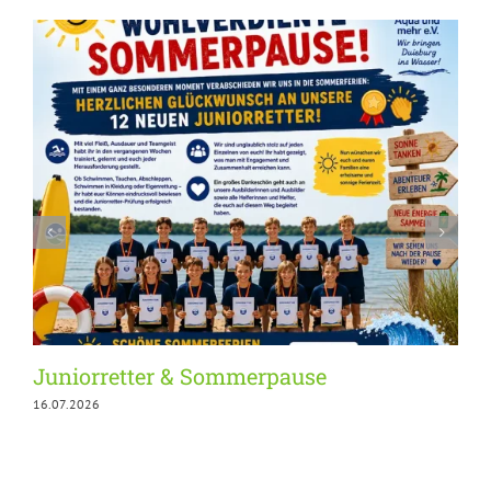
Juniorretter & Sommerpause
16.07.2026
1