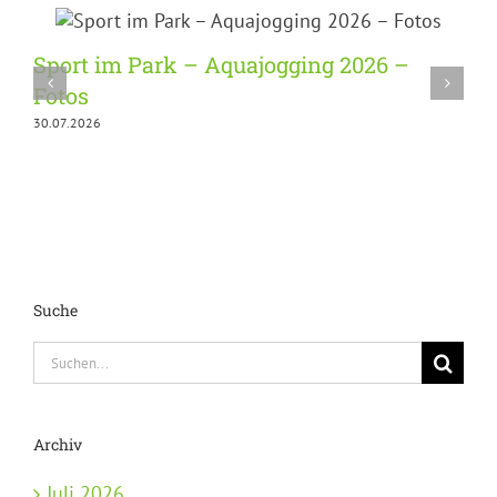
Sport im Park – Aquajogging 2026 –
Fotos
1
30.07.2026
Suche
Suche
nach:
Archiv
Juli 2026