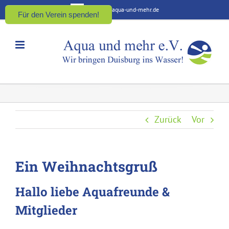
Zum
kontakt@aqua-und-mehr.de
Für den Verein spenden!
Inhalt
springen
Zurück
Vor
Ein Weihnachtsgruß
Hallo liebe Aquafreunde &
Mitglieder