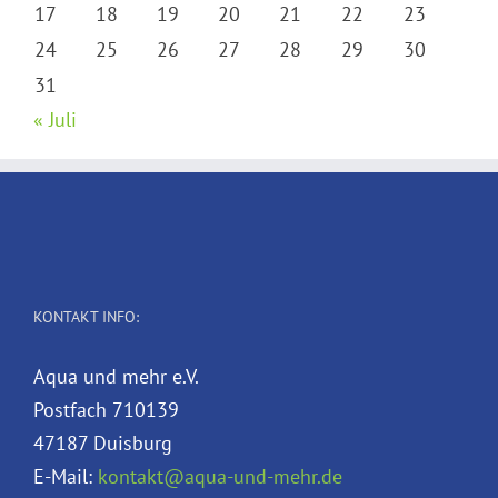
17
18
19
20
21
22
23
24
25
26
27
28
29
30
31
« Juli
KONTAKT INFO:
Aqua und mehr e.V.
Postfach 710139
47187 Duisburg
E-Mail:
kontakt@aqua-und-mehr.de