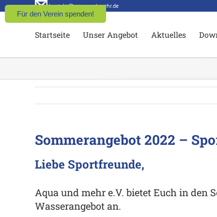
Zum
kontakt@aqua-und-mehr.de
Für den Verein spenden!
Inhalt
Startseite
Unser Angebot
Aktuelles
Dow
springen
Sommerangebot 2022 – Sport
Liebe Sportfreunde,
Aqua und mehr e.V. bietet Euch in den 
Wasserangebot an.