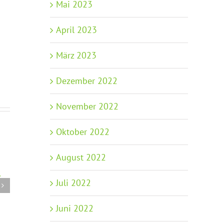
Mai 2023
April 2023
März 2023
Dezember 2022
November 2022
Oktober 2022
August 2022
–
LSB-Magazin
Juli 2022
Info-Update: Bildung und
Sport – 2/20
Teilhabe Paket und
15.05.2026
Juni 2022
Übernahme Pater Tobias